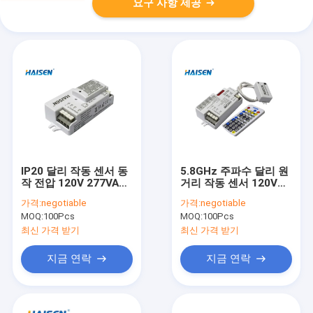
요구 사항 제공
IP20 달리 작동 센서 동
5.8GHz 주파수 달리 원
작 전압 120V 277VAC
거리 작동 센서 120V
을 전자레인지로 가열하
240V AC은 작동했습니
가격:
negotiable
가격:
negotiable
세요
다
MOQ:
100Pcs
MOQ:
100Pcs
최신 가격 받기
최신 가격 받기
지금 연락
지금 연락