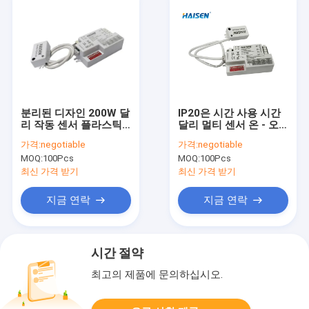
분리된 디자인 200W 달
IP20은 시간 사용 시간
리 작동 센서 플라스틱
달리 멀티 센서 온 - 오
케이스 구성
프식이 스위치 50000을
가격:
negotiable
가격:
negotiable
분리했습니다
MOQ:
100Pcs
MOQ:
100Pcs
최신 가격 받기
최신 가격 받기
지금 연락
지금 연락
시간 절약
최고의 제품에 문의하십시오.