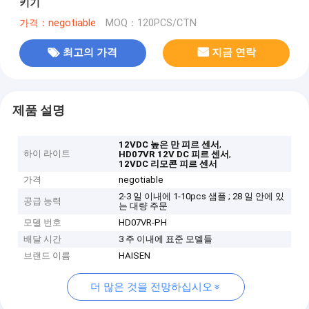
키기
가격：negotiable
MOQ：120PCS/CTN
최고의 가격
지금 연락
제품 설명
,
12VDC 높은 만 피르 센서
하이 라이트
,
HD07VR 12V DC 피르 센서
12VDC 리모콘 피르 센서
가격
negotiable
2-3 일 이내에 1-10pcs 샘플 ; 28 일 안에 있
공급 능력
는 대량 주문
모델 번호
HD07VR-PH
배달 시간
3 주 이내에 표준 모델들
브랜드 이름
HAISEN
더 많은 것을 전망하십시오