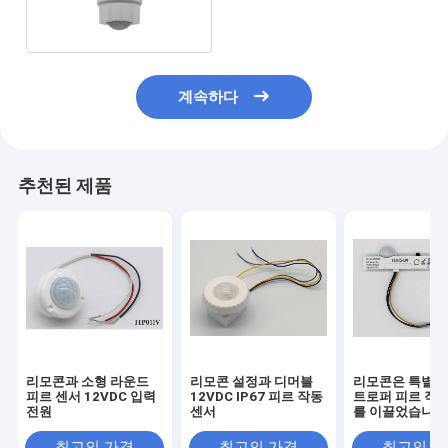
시키기
계속하다
추천된 제품
리모콘과 소형 라운드
리모콘 설정과 디머블
리모콘은 특별히
피르 센서 12VDC 입력
12VDC IP67 피르 작동
트로퍼 피르 작동
전원
센서
를 이끌었습니다
최고의 가격
최고의 가격
최고의 