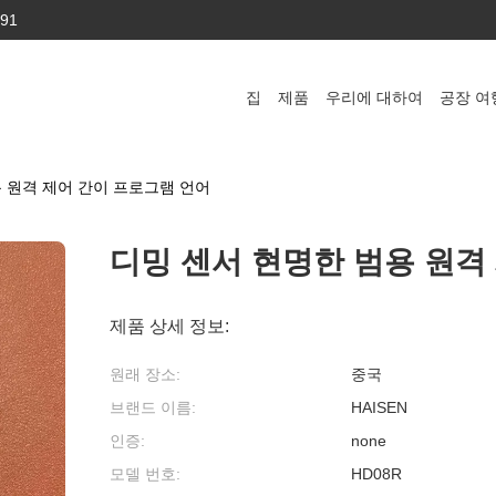
591
집
제품
우리에 대하여
공장 여
 원격 제어 간이 프로그램 언어
디밍 센서 현명한 범용 원격
제품 상세 정보:
원래 장소:
중국
브랜드 이름:
HAISEN
인증:
none
모델 번호:
HD08R