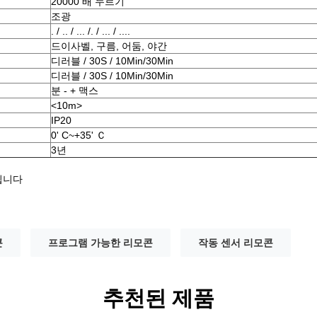
20000 배 누르기
조광
. / .. / ... /. / ... / ....
드이사벨, 구름, 어둠, 야간
디러블 / 30S / 10Min/30Min
디러블 / 30S / 10Min/30Min
분 - + 맥스
<10m>
IP20
0' C~+35' Ｃ
3년
됩니다
콘
프로그램 가능한 리모콘
작동 센서 리모콘
추천된 제품