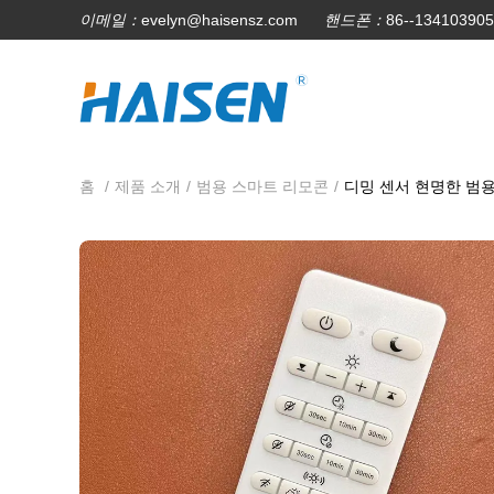
이메일：
evelyn@haisensz.com
핸드폰：
86--13410390
홈
/
제품 소개
/
범용 스마트 리모콘
/
디밍 센서 현명한 범용