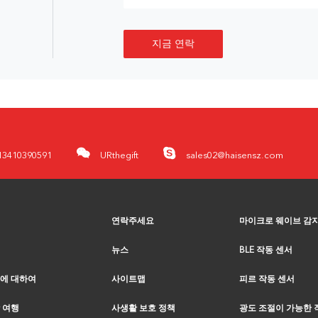
지금 연락
13410390591
URthegift
sales02@haisensz.com
연락주세요
마이크로 웨이브 감
뉴스
BLE 작동 센서
에 대하여
사이트맵
피르 작동 센서
 여행
사생활 보호 정책