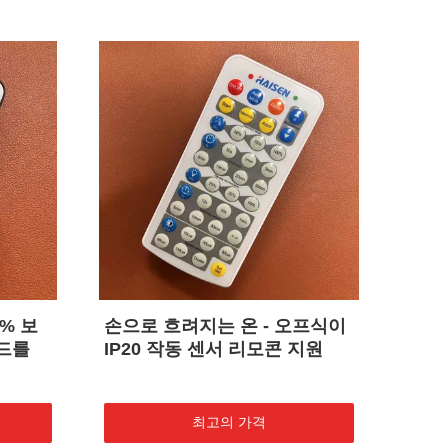
% 보
손으로 흐려지는 온 - 오프식이
광도
모드를
IP20 작동 센서 리모콘 지원
한 L
리모
최고의 가격