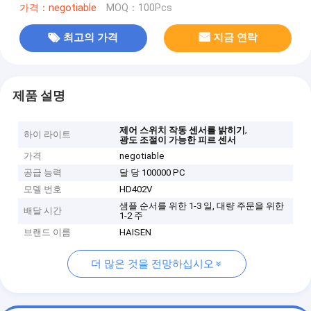
가격：negotiable
MOQ：100Pcs
최고의 가격
지금 연락
제품 설명
,
제어 스위치 작동 센서를 밝히기
하이 라이트
광도 조절이 가능한 피르 센서
가격
negotiable
공급 능력
달 당 100000 PC
모델 번호
HD402V
샘플 순서를 위한 1-3 일, 대량 주문을 위한
배달 시간
1-2 주
브랜드 이름
HAISEN
더 많은 것을 전망하십시오