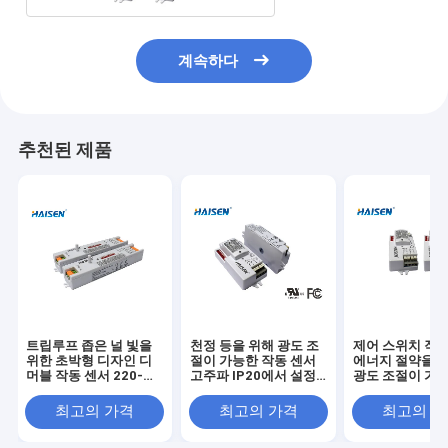
계속하다
추천된 제품
트립루프 좁은 널 빛을
천정 등을 위해 광도 조
제어 스위치 작동
위한 초박형 디자인 디
절이 가능한 작동 센서
에너지 절약을 
머블 작동 센서 220-
고주파 IP20에서 설정
광도 조절이 가능
240VAC
하는 딥 스위치
직임
최고의 가격
최고의 가격
최고의 